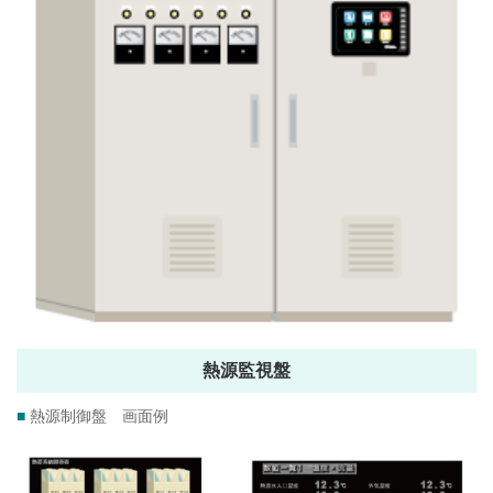
熱源監視盤
■
熱源制御盤 画面例