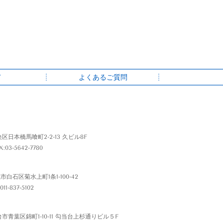
て
よくあるご質問
央区日本橋馬喰町2-2-13 久ビル8F
X:03-5642-7780
幌市白石区菊水上町1条1-100-42
011-837-5102
台市青葉区錦町1-10-11 勾当台上杉通りビル５F