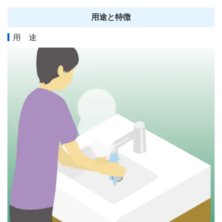
用途と特徴
用 途