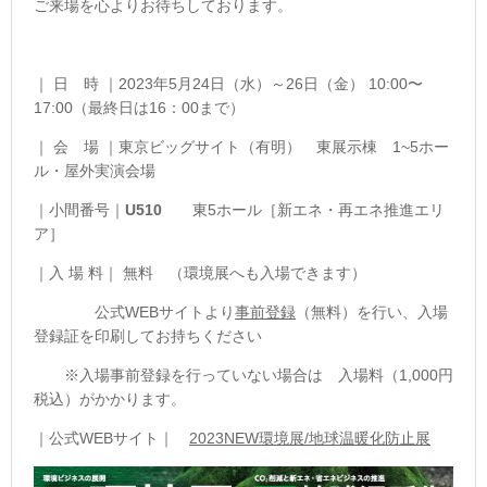
ご来場を心よりお待ちしております。
｜ 日 時 ｜2023年5月24日（水）～26日（金） 10:00〜
17:00（最終日は16：00まで）
｜ 会 場 ｜東京ビッグサイト（有明） 東展示棟 1~5ホー
ル・屋外実演会場
｜小間番号｜
U510
東5ホール［
新エネ・再エネ推進エリ
ア］
｜入 場 料｜ 無料 （環境展へも入場できます）
公式WEBサイトより
事前登録
（無料）を行い、入場
登録証を印刷してお持ちください
※入場事前登録を行っていない場合は 入場料（1,000円
税込）がかかります。
｜公式WEBサイト｜
2023NEW環境展/地球温暖化防止展