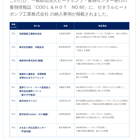
このたび、一般財団法人ヒートポンプ・蓄熱センター発行の
蓄熱情報誌「COOＬ＆ＨＯＴ NO.60」に、ゼネラルヒート
ポンプ工業株式会社 の納入事例が掲載されました。