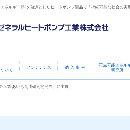
能エネルギー熱”を熱源としたヒートポンプ製品で「持続可能な社会の実
再生可能エネル
メンテナンス
納 入 事 例
について
研究所
O2025/新あいち創造研究開発展」に出展