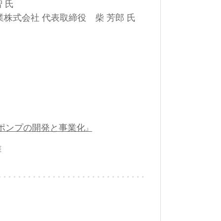
 氏
会社 代表取締役 柴 芳郎 氏
ポンプの開発と事業化
』
雄