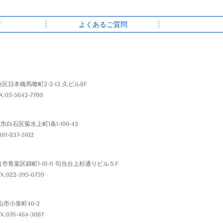
て
よくあるご質問
央区日本橋馬喰町2-2-13 久ビル8F
X:03-5642-7780
幌市白石区菊水上町1条1-100-42
011-837-5102
台市青葉区錦町1-10-11 勾当台上杉通りビル５F
X:022-395-6739
山市小泉町40-2
X:076-464-3087