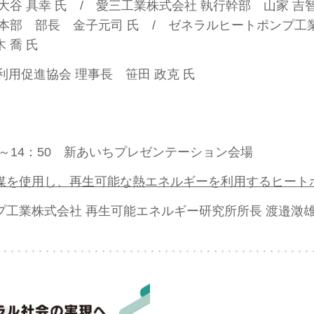
谷 具幸 氏 / 愛三工業株式会社 執行幹部 山家 吉智
 金子元司 氏 / ゼネラルヒートポンプ工業株式
喬 氏
利用促進協会 理事長 笹田 政克 氏
～14：50 新あいちプレゼンテーション会場
媒を使用し、再生可能な熱エネルギーを利用するヒート
工業株式会社 再生可能エネルギー研究所所長
渡邉澂