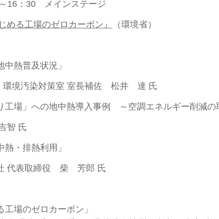
～16：30 メインステージ
はじめる工場のゼロカーボン』
（環境省）
る地中熱普及状況」
 環境汚染対策室 室長補佐 松井 達 氏
のづくり工場」への地中熱導入事例 ～空調エネルギー削減
吉智 氏
地中熱・排熱利用」
 代表取締役 柴 芳郎 氏
じめる工場のゼロカーボン」