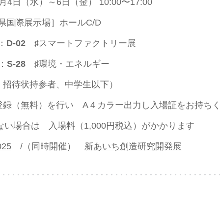
4日（水）～6日（金） 10:00〜17:00
xpo［愛知県国際展示場］ホールC/D
：
D-02
♯スマートファクトリー展
：
S-28
♯環境・エネルギー
、招待状持参者、中学生以下）
（無料）を行い A４カラー出力し入場証をお持ちく
合は 入場料（1,000円税込）がかかります
025
/（同時開催）
新あいち創造研究開発展