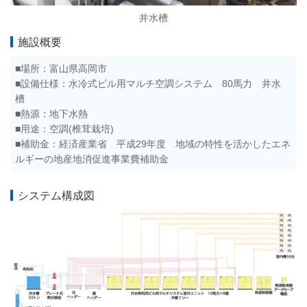
井水槽
施設概要
■場所：富山県高岡市
■
設備仕様
：
水冷式ビル用マルチ空調システム 80馬力 井水
槽
■熱源：地下水
熱
■用途：空調(椎茸栽培)
■補助金：
経済産業省 平成29年度 地域の特性を活かしたエネ
ルギーの地産地消促進事業費補助金
システム構成図